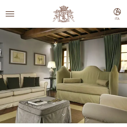
ITA
ENG
ITA